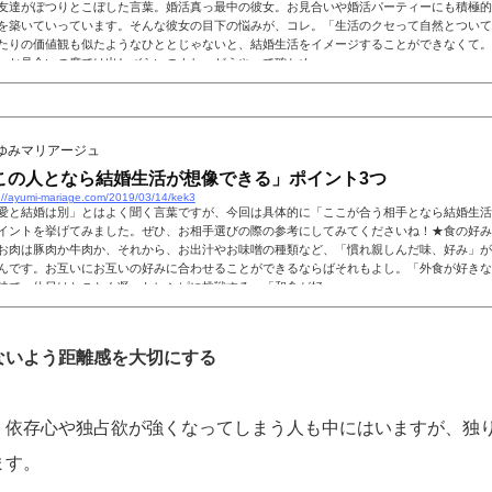
友達がぽつりとこぼした言葉。婚活真っ最中の彼女。お見合いや婚活パーティーにも積極的
を築いていっています。そんな彼女の目下の悩みが、コレ。「生活のクセって自然とついて
たりの価値観も似たようなひととじゃないと、結婚生活をイメージすることができなくて。
、お見合いの席では出しづらいのよね。どうやって確かめ...
ゆみマリアージュ
この人となら結婚生活が想像できる」ポイント3つ
://ayumi-mariage.com/2019/03/14/kek3
愛と結婚は別」とはよく聞く言葉ですが、今回は具体的に「ここが合う相手となら結婚生活
イントを挙げてみました。ぜひ、お相手選びの際の参考にしてみてくださいね！★食の好み
お肉は豚肉か牛肉か、それから、お出汁やお味噌の種類など、「慣れ親しんだ味、好み」が
んです。お互いにお互いの好みに合わせることができるならばそれもよし。「外食が好きな
味で、休日はとことん凝ったレシピに挑戦する」「和食が好...
ないよう距離感を大切にする
、依存心や独占欲が強くなってしまう人も中にはいますが、独
ます。