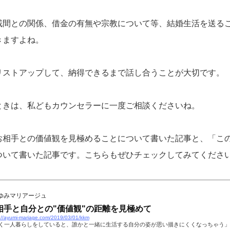
戚間との関係、借金の有無や宗教について等、結婚生活を送る
きますよね。
リストアップして、納得できるまで話し合うことが大切です。
ときは、私どもカウンセラーに一度ご相談くださいね。
お相手との価値観を見極めることについて書いた記事と、「こ
ついて書いた記事です。こちらもぜひチェックしてみてくださ
ゆみマリアージュ
相手と自分との"価値観"の距離を見極めて
://ayumi-mariage.com/2019/03/01/kkm
く一人暮らしをしていると、誰かと一緒に生活する自分の姿が思い描きにくくなっちゃう」