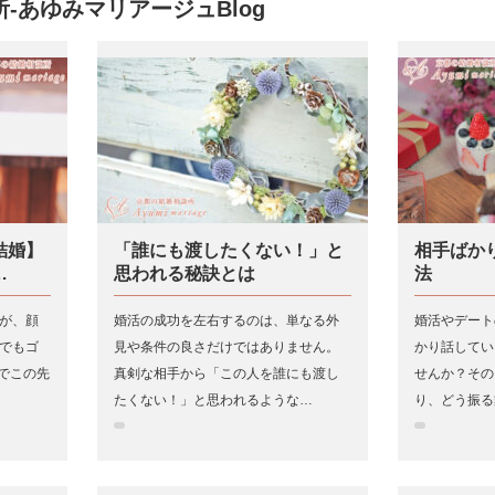
-あゆみマリアージュBlog
結婚】
「誰にも渡したくない！」と
相手ばか
…
思われる秘訣とは
法
が、顔
婚活の成功を左右するのは、単なる外
婚活やデート
でもゴ
見や条件の良さだけではありません。
かり話してい
でこの先
真剣な相手から「この人を誰にも渡し
せんか？その
たくない！」と思われるような…
り、どう振る