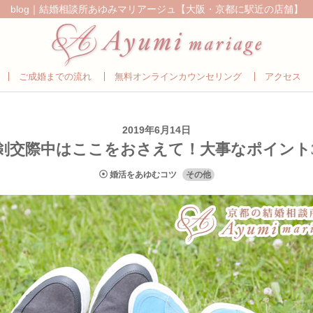
blog｜結婚相談所あゆみマリアージュ【大阪・京都に駅近の店舗】
ご成婚までの流れ
無料オンラインカウンセリング
アクセス
2019年6月14日
剣交際中はここをおさえて！大事なポイント
婚活をあゆむコツ
その他