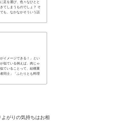
に足を運び、色々なひとと
きてしまうものでしょ？ そ
でも、なかなかそういう話
がイメージできる！」とい
が似ている例えば、肉じゃ
似ていることって、結構重
者同士」「ふたりとも料理
りよがりの気持ちはお相