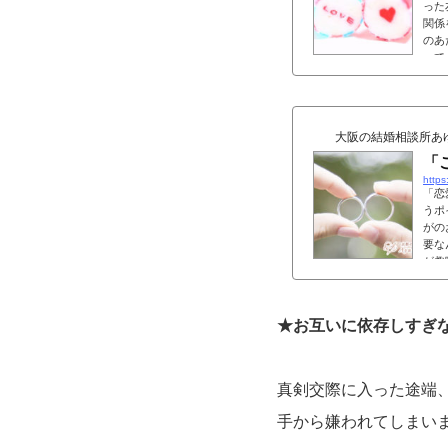
った
関係
のあ
って
大阪の結婚相談所あ
「
https
「恋
うポ
がの
要な
が趣
★お互いに依存しすぎ
真剣交際に入った途端
手から嫌われてしまい