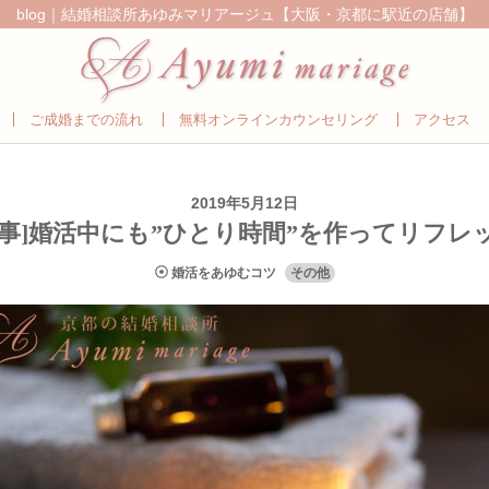
blog｜結婚相談所あゆみマリアージュ【大阪・京都に駅近の店舗】
ご成婚までの流れ
無料オンラインカウンセリング
アクセス
2019年5月12日
記事]婚活中にも”ひとり時間”を作ってリフレ
婚活をあゆむコツ
その他