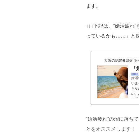
ます。
↓↓↓下記は、”婚活疲
っているかも……」と
大阪の結婚相談所あ
「
https
婚活
いま
ちな
の。
婚活
“婚活疲れ”の沼に落ち
とをオススメします！