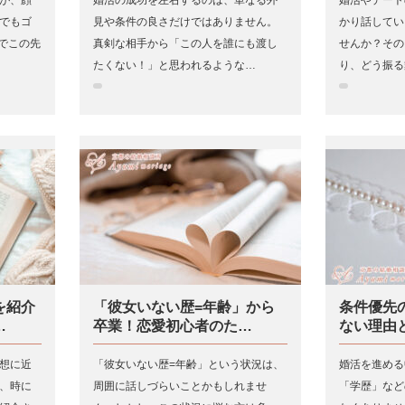
でもゴ
見や条件の良さだけではありません。
かり話してい
でこの先
真剣な相手から「この人を誰にも渡し
せんか？その
たくない！」と思われるような…
り、どう振る
を紹介
「彼女いない歴=年齢」から
条件優先
…
卒業！恋愛初心者のた…
ない理由
想に近
「彼女いない歴=年齢」という状況は、
婚活を進める
、時に
周囲に話しづらいことかもしれませ
「学歴」など