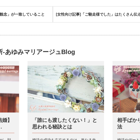
観念」が一致していること
[女性向け記事]「ご馳走様でした」はたくさん伝
-あゆみマリアージュBlog
結婚】
「誰にも渡したくない！」と
相手ばか
…
思われる秘訣とは
法
が、顔
婚活の成功を左右するのは、単なる外
婚活やデート