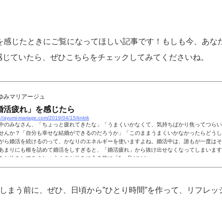
れ”を感じたときにご覧になってほしい記事です！もしも今、あ
感じていたら、ぜひこちらをチェックしてみてくださいね。
ゆみマリアージュ
婚活疲れ」を感じたら
://ayumi-mariage.com/2019/04/15/knktk
中のみなさん、「ちょっと疲れてきたな」「うまくいかなくて、気持ちばかり焦ってつらい
せんか？「自分も幸せな結婚ができるのだろうか」「このままうまくいかなかったらどうし
がら婚活を続けるのって、かなりのエネルギーを使いますよね。婚活中は、誰もが一度はそ
あまりにも根を詰めて婚活をしすぎると、「婚活疲れ」から抜け出せなくなってしまいます
をお休みしてみましょう！※お休みに入る前に「1ヶ月だけお...
てしまう前に、ぜひ、日頃から”ひとり時間”を作って、リフレ