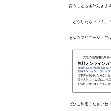
言うことも案外効きま
「どうしたらいい？」
あゆみマリアージュで
大阪の結婚相談所あ
無料オンラインカ
https://ayumi-mariage.com/on
無料オンラインカウンセリ
活事情を熟知したカウンセ
係を大切に お客様にご来
お気軽に無料オンラインカウ
ぜひご利用くださいね