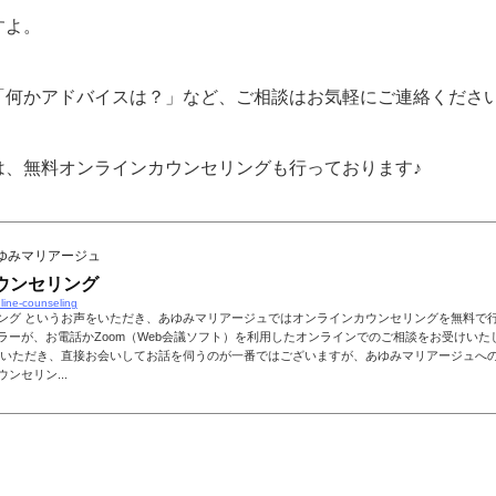
すよ。
「何かアドバイスは？」など、ご相談はお気軽にご連絡くださ
は、無料オンラインカウンセリングも行っております♪
ゆみマリアージュ
ウンセリング
line-counseling
ング というお声をいただき、あゆみマリアージュではオンラインカウンセリングを無料で行
ラーが、お電話かZoom（Web会議ソフト）を利用したオンラインでのご相談をお受けいた
店いただき、直接お会いしてお話を伺うのが一番ではございますが、あゆみマリアージュへ
ンセリン...
！